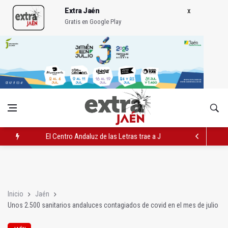
Extra Jaén
Gratis en Google Play
El Centro Andaluz de las Letras trae a Jaén al filósofo Omar L
Roban joyas de la Virgen de la Fuensanta Coronada de Alcaud
El PSOE acusa al PP de "apuntarse el tanto" de los datos de 
Inicio
Jaén
Unos 2.500 sanitarios andaluces contagiados de covid en el mes de julio