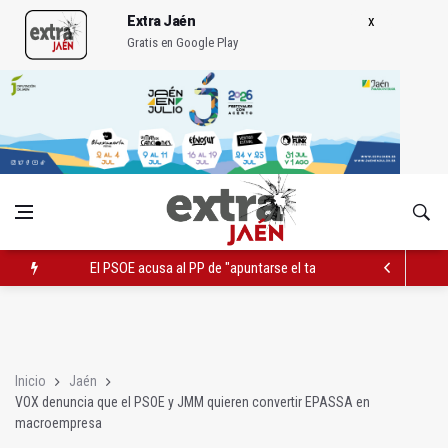
Extra Jaén
Gratis en Google Play
El PSOE acusa al PP de "apuntarse el tanto" de los datos de 
Extinguido el incendio junto al Hospital Neurotraumatológico
Roban joyas de la Virgen de la Fuensanta Coronada de Alcaud
Inicio
Jaén
VOX denuncia que el PSOE y JMM quieren convertir EPASSA en
macroempresa