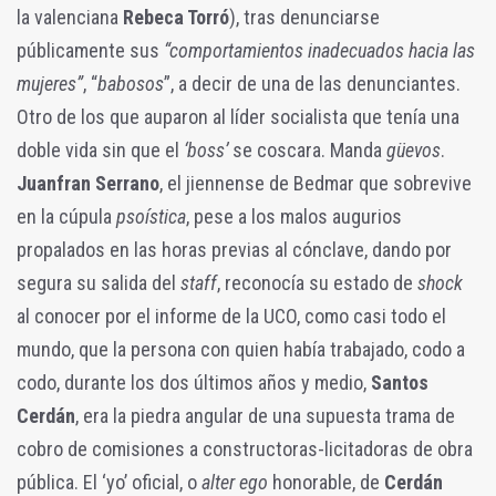
la valenciana
Rebeca Torró
), tras denunciarse
públicamente sus
“comportamientos inadecuados hacia las
mujeres”
, “
babosos
”, a decir de una de las denunciantes.
Otro de los que auparon al líder socialista que tenía una
doble vida sin que el
‘boss’
se coscara. Manda
güevos
.
Juanfran Serrano
, el jiennense de Bedmar que sobrevive
en la cúpula
psoística
, pese a los malos augurios
propalados en las horas previas al cónclave, dando por
segura su salida del
staff
, reconocía su estado de
shock
al conocer por el informe de la UCO, como casi todo el
mundo, que la persona con quien había trabajado, codo a
codo, durante los dos últimos años y medio,
Santos
Cerdán
, era la piedra angular de una supuesta trama de
cobro de comisiones a constructoras-licitadoras de obra
pública. El ‘yo’ oficial, o
alter ego
honorable, de
Cerdán