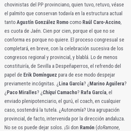
chovinistas del PP provinciano, quien tuvo, retuvo, véase
el palmito que conservan todavía en la estructura actual
tanto
Agustín González Romo
como
Raúl Caro-Accino
,
es cuota de Jaén. Cien por cien, porque el que no se
conforma es porque no quiere. El proceso congresual se
completará, en breve, con la celebración sucesiva de los
congresos regional y provincial, y blablá. Lo de menos
constituiría, de Sevilla a Despeñaperros, el refrendo del
papel de
Erik Domínguez
para de ese modo despejar
previamente incógnitas. ¿
Lina García
? ¿
Marino Aguilera
?
¿
Paco Miralles
? ¿
Chiqui
Camacho
?
Rafa García
, el
enviado plenipotenciario, el gurú, el coach, en cualquier
caso, sostendrá la tutela. ¿Autonomía? Una agrupación
provincial, de facto, intervenida por la dirección andaluza.
No se os puede dejar solos. ¡Si don
Ramón
(
doRamone
,