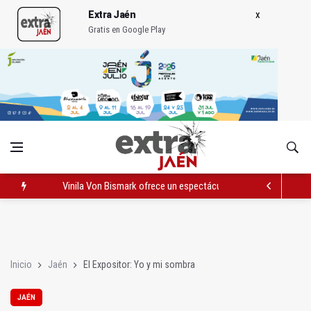
Extra Jaén
Gratis en Google Play
Vinila Von Bismark ofrece un espectáculo "rompedor" en el In
El lateral izquierdo sub 23 David Márquez, nuevo fichaje del Re
IU pide respuestas al Gobierno sobre la situación del ferrocarri
Inicio
Jaén
El Expositor: Yo y mi sombra
JAÉN