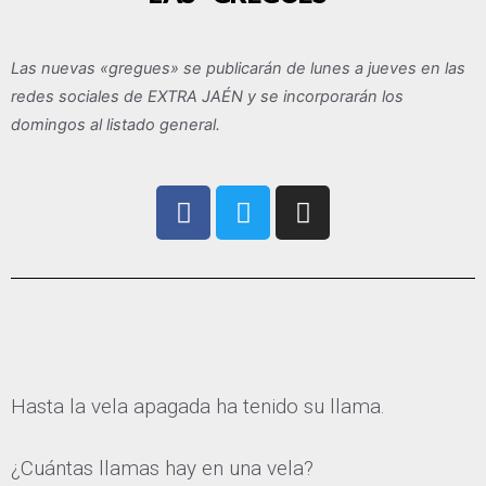
Las nuevas «gregues» se publicarán de lunes a jueves en las
redes sociales de EXTRA JAÉN y se incorporarán los
domingos al listado general.
F
T
I
a
w
n
c
i
s
e
t
t
b
t
a
o
e
g
o
r
r
k
a
Hasta la vela apagada ha tenido su llama.
m
¿Cuántas llamas hay en una vela?