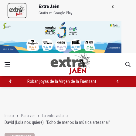
Extra Jaén
Gratis en Google Play
Roban joyas de la Virgen de la Fuensanta Coronada de Alcaud
El PSOE acusa al PP de "apuntarse el tanto" de los datos de 
El Centro Andaluz de las Letras trae a Jaén al filósofo Omar L
Inicio
Para ver
La entrevista
David (Lola nos quiere): “Echo de menos la música artesanal”