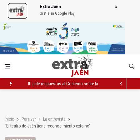
Extra Jaén
Gratis en Google Play
IU pide respuestas al Gobierno sobre la situación del ferrocarri
Vinila Von Bismark ofrece un espectáculo "rompedor" en el In
La remodelación de la avenida de Madrid contará con 3,2 mill
Inicio
Para ver
La entrevista
"El teatro de Jaén tiene reconocimiento externo"