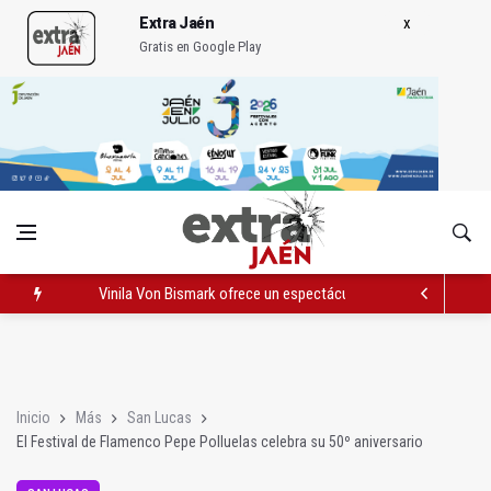
Extra Jaén
Gratis en Google Play
Vinila Von Bismark ofrece un espectáculo "rompedor" en el In
El lateral izquiero sub 23 David Márquez, nuevo fichaje del Rea
IU pide respuestas al Gobierno sobre la situación del ferrocarri
Inicio
Más
San Lucas
El Festival de Flamenco Pepe Polluelas celebra su 50º aniversario