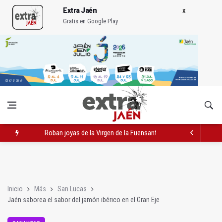
Extra Jaén
Gratis en Google Play
Roban joyas de la Virgen de la Fuensanta Coronada de Alcaud
Caja Rural reconoce a la campeona de España de Natación, Au
Extinguido el incendio junto al Hospital Neurotraumatológico
Inicio
Más
San Lucas
Jaén saborea el sabor del jamón ibérico en el Gran Eje