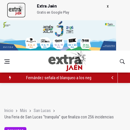
Extra Jaén
Gratis en Google Play
Fernández señala el blanqueo a los negacionistas de la violen
Latorre incide en el apoyo a proyectos de cooperación
Abierto el plazo de la Escuela de Hostelería Hacienda La Lag
Inicio
Más
San Lucas
Una Feria de San Lucas "tranquila" que finaliza con 256 incidencias