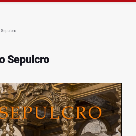
ta por listeria en Granada, Jaén y Sevilla
l Avanza Jaén Paraíso Interior
o Sepulcro
to Sepulcro