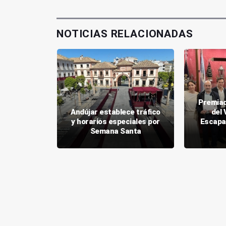
NOTICIAS RELACIONADAS
Premiad
Andújar establece tráfico
del
y horarios especiales por
Escapa
pulcro
Semana Santa