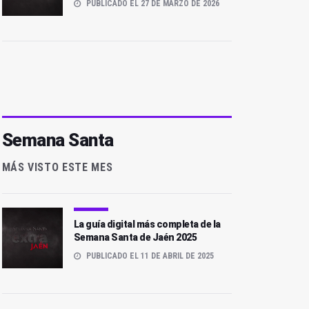
PUBLICADO EL 27 DE MARZO DE 2026
Semana Santa
La XIX Semana Santa
Chica de SAFA abre las
La Pasión de Cristo |
MÁS VISTO ESTE MES
procesiones en Andújar
Capítulo seis
La guía digital más completa de la
Semana Santa de Jaén 2025
PUBLICADO EL 11 DE ABRIL DE 2025