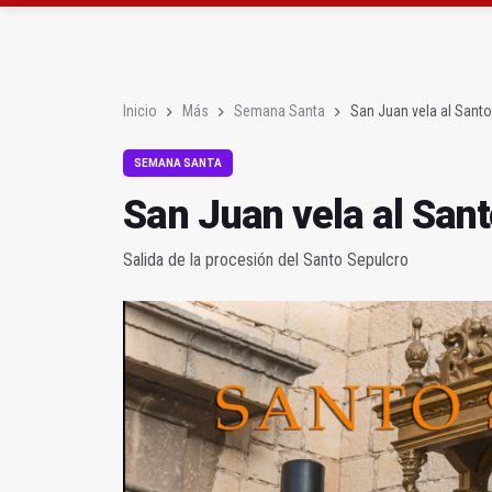
La Junta amplia la aler
Rubén Gómez se suma a
Inicio
Más
Semana Santa
San Juan vela al Sant
SEMANA SANTA
San Juan vela al San
Salida de la procesión del Santo Sepulcro