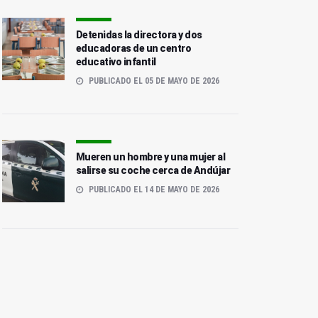
Detenidas la directora y dos
educadoras de un centro
educativo infantil
PUBLICADO EL 05 DE MAYO DE 2026
Mueren un hombre y una mujer al
salirse su coche cerca de Andújar
PUBLICADO EL 14 DE MAYO DE 2026
Condenado por agredir
Desarticulado un grupo
sexualmente a un menor
acusado de 21 delitos en
discapacitado
Baeza e Ibros