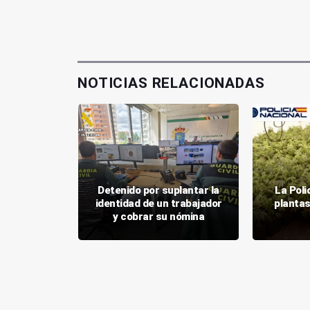
NOTICIAS RELACIONADAS
incendio
Detenido por suplantar la
La Poli
ado en La
identidad de un trabajador
planta
a
y cobrar su nómina