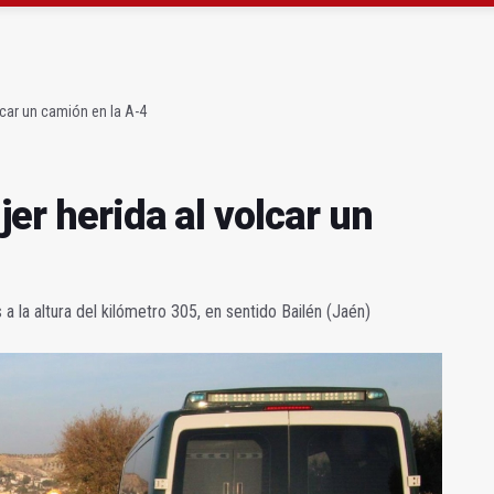
r herida al volcar un camión en la A-4
en Jaén y a batir mínimos históricos
lcar un camión en la A-4
jer herida al volcar un
a la altura del kilómetro 305, en sentido Bailén (Jaén)