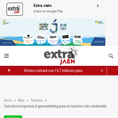
Extra Jaén
Gratis en Google Play
Vilches contará con 13,7 millones para los daños del temporal
El PSOE acusa al PP de "apuntarse el tanto" de los datos de 
El Centro Andaluz de las Letras trae a Jaén al filósofo Omar L
Inicio
Más
Turismo
Cazorla incorporará el geomarketing para un turismo más sostenible