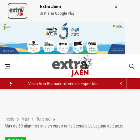
Extra Jaén
Gratis en Google Play
Vinila Von Bismark ofrece un espectáculo "rompedor" en el In
El lateral izquiero sub 23 David Márquez, nuevo fichaje del Rea
IU pide respuestas al Gobierno sobre la situación del ferrocarri
Inicio
Más
Turismo
Más de 60 alumnos inician curso en la Escuela La Laguna de Baeza