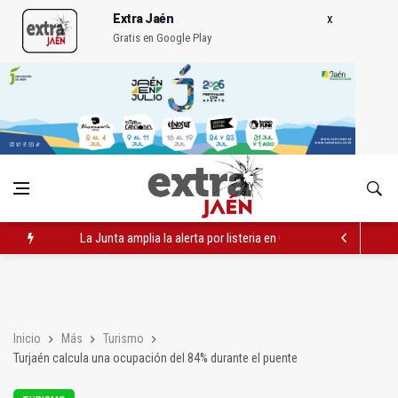
Extra Jaén
Gratis en Google Play
La Junta amplia la alerta por listeria en Granada, Jaén y Sevilla
Rubén Gómez se suma al Avanza Jaén Paraíso Interior
Quesada celebra este sábado una nueva jornada de Orgullo
Inicio
Más
Turismo
Turjaén calcula una ocupación del 84% durante el puente