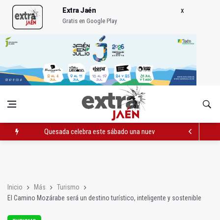
Extra Jaén
Gratis en Google Play
Quesada celebra este sábado una nueva jornada de Orgullo
La Junta amplia la alerta por listeria en Granada, Jaén y Sevilla
Rubén Gómez se suma al Avanza Jaén Paraíso Interior
Inicio
Más
Turismo
El Camino Mozárabe será un destino turístico, inteligente y sostenible