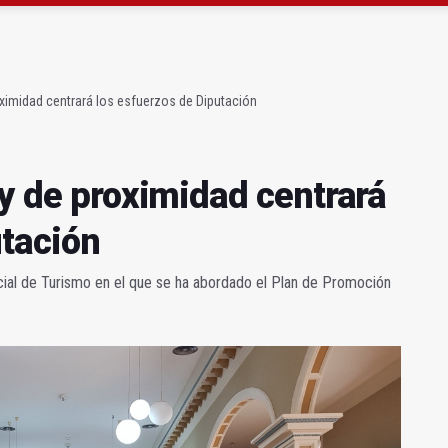
ará la seguridad el 12 de agosto por el eclipse
 de menores acude a la ludoteca de Geolit
oximidad centrará los esfuerzos de Diputación
 y de proximidad centrará
utación
cial de Turismo en el que se ha abordado el Plan de Promoción