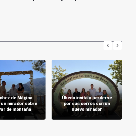
chez de Mágina
Úbeda invita a perderse
 un mirador sobre
por sus cerros con un
ivar de montaña
nuevo mirador