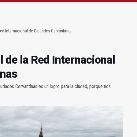
apoyo a proyectos de cooperación
rúrgico renueva la zona de espera de la planta baja
 Red Internacional de Ciudades Cervantinas
l de la Red Internacional
inas
iudades Cervantinas es un logro para la ciudad, porque nos