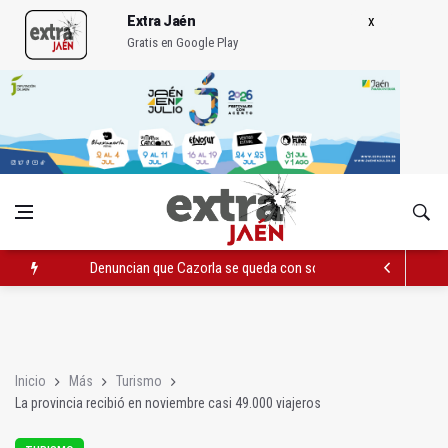
Extra Jaén
Gratis en Google Play
Denuncian que Cazorla se queda con solo dos bomberos por 
Pelea con arma blanca acaba con una menor herida en Torred
El PP acusa al PSOE de querer "dejar fuera" a la Junta en el Ce
Inicio
Más
Turismo
La provincia recibió en noviembre casi 49.000 viajeros