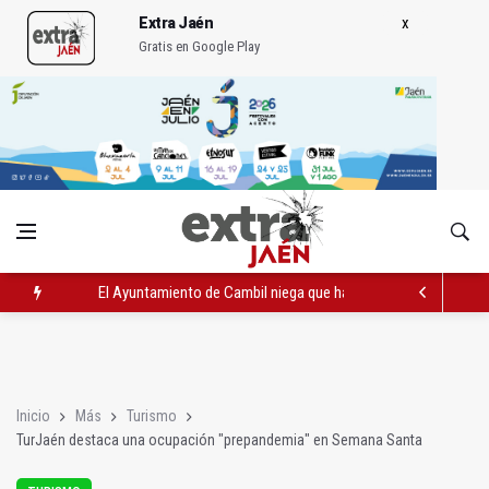
Extra Jaén
Gratis en Google Play
El Ayuntamiento de Cambil niega que haya convenio con la ba
Jaén Rugby comenzará la temporada 2026/2027 jugando en M
Licitado el nuevo servicio de comida a domicilio por 698.000 e
Inicio
Más
Turismo
TurJaén destaca una ocupación "prepandemia" en Semana Santa