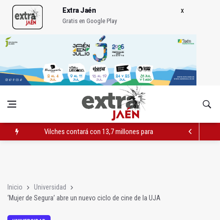
Extra Jaén
Gratis en Google Play
Vilches contará con 13,7 millones para los daños del temporal
El PSOE acusa al PP de "apuntarse el tanto" de los datos de 
El Centro Andaluz de las Letras trae a Jaén al filósofo Omar L
Inicio
Universidad
‘Mujer de Segura’ abre un nuevo ciclo de cine de la UJA