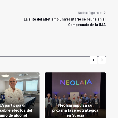
Noticia Siguiente
La élite del atletismo universitario se reúne en el
Campeonato de la UJA
JA participa un
Neolaia impulsa su
sobre efectos del
próxima fase estratégica
umo de alcohol
en Suecia