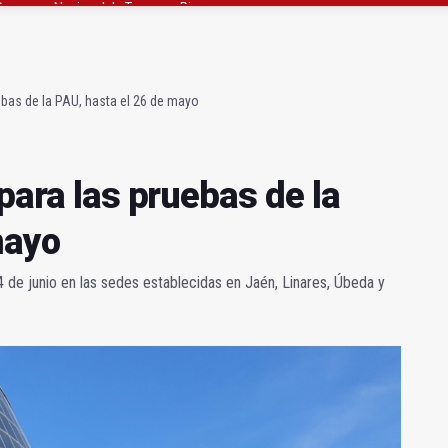
claman campeones en la “Batalla de Baécula Race”
noviembre los primeros edificios operativos
uebas de la PAU, hasta el 26 de mayo
 para las pruebas de la
mayo
 4 de junio en las sedes establecidas en Jaén, Linares, Úbeda y