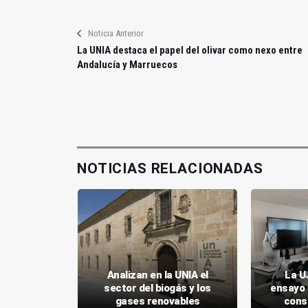
Noticia Anterior
La UNIA destaca el papel del olivar como nexo entre
Andalucía y Marruecos
NOTICIAS RELACIONADAS
el 100% de
Analizan en la UNIA el
La U
 en los
sector del biogás y los
ensayo 
n y Linares
gases renovables
cons