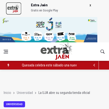
Extra Jaén
Gratis en Google Play
Quesada celebra este sábado una nueva jornada de Orgullo
La Junta amplia la alerta por listeria en Granada, Jaén y Sevilla
Rubén Gómez se suma al Avanza Jaén Paraíso Interior
Inicio
Universidad
La UJA abre su segunda tienda oficial
UNIVERSIDAD