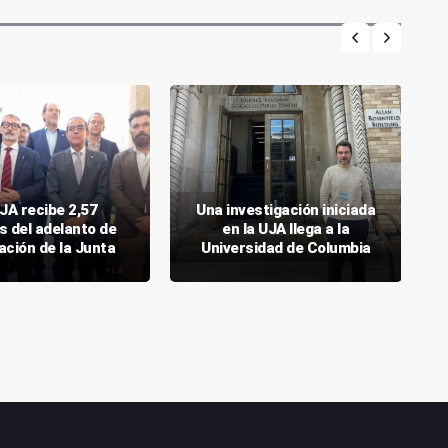
JA recibe 2,57
Una investigación iniciada
s del adelanto de
en la UJA llega a la
ación de la Junta
Universidad de Columbia