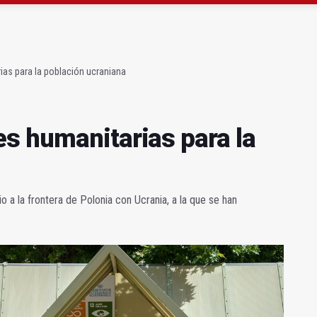
ón organiza 42 colectas de sangre en la provincia
s para facilitar la contratación indefinida
as para la población ucraniana
s humanitarias para la
 a la frontera de Polonia con Ucrania, a la que se han