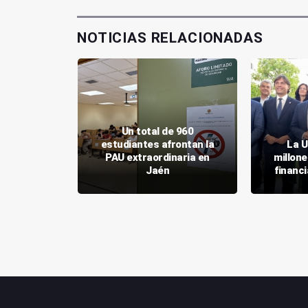
NOTICIAS RELACIONADAS
Un total de 960
 de la UJA
estudiantes afrontan la
La U
rácticas
PAU extraordinaria en
millone
asto
Jaén
financi