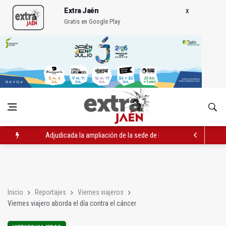
Extra Jaén
Gratis en Google Play
Adjudicada la ampliación de la sede de la Junta en la avenida 
El Centro de Transfusión organiza 42 colectas de sangre en la 
La Junta convoca ayudas para facilitar la contratación indefin
Inicio
Reportajes
Viernes viajeros
Viernes viajero aborda el día contra el cáncer