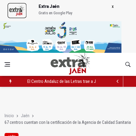
Extra Jaén
Gratis en Google Play
El Centro Andaluz de las Letras trae a Jaén al filósofo Omar L
Roban joyas de la Virgen de la Fuensanta Coronada de Alcaud
El PSOE acusa al PP de "apuntarse el tanto" de los datos de 
Inicio
Jaén
67 centros cuentan con la certificación de la Agencia de Calidad Sanitaria