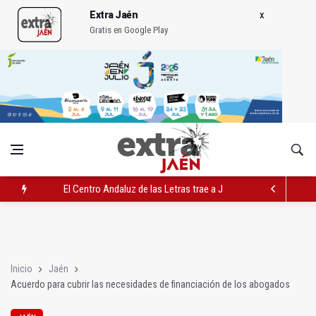
Extra Jaén
Gratis en Google Play
El Centro Andaluz de las Letras trae a Jaén al filósofo Omar L
Roban joyas de la Virgen de la Fuensanta Coronada de Alcaud
El PSOE acusa al PP de "apuntarse el tanto" de los datos de 
Inicio
Jaén
Acuerdo para cubrir las necesidades de financiación de los abogados