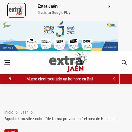
Extra Jaén
Gratis en Google Play
Muere electrocutado un hombre en Bailén en una torre eléctri
Turjaén exige rectificar al alcalde de Sevilla por "menospreciar
La Comisión contra la Violencia de Género rechaza las compe
Inicio
Jaén
Agustín González cubre "de forma provisional" el área de Hacienda