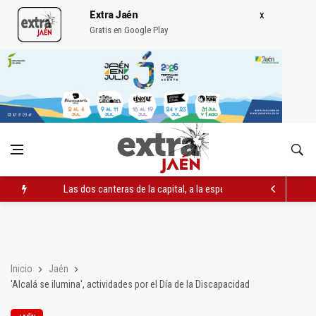
Extra Jaén
Gratis en Google Play
Las dos canteras de la capital, a la espera de que se restaure e
El PP acusa al PSOE de querer "dejar fuera" a la Junta en el Ce
Denuncian que Cazorla se queda con solo dos bomberos por 
Inicio
Jaén
'Alcalá se ilumina', actividades por el Día de la Discapacidad