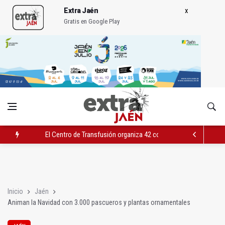
Extra Jaén
Gratis en Google Play
El Centro de Transfusión organiza 42 colectas de sangre en la 
El PSOE celebra la aprobación de la nueva Ley de Cribado Neo
Expohuelma celebra del 27 al 30 su XLI edición
Inicio
Jaén
Animan la Navidad con 3.000 pascueros y plantas ornamentales