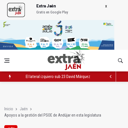
Extra Jaén
Gratis en Google Play
El lateral izquiero sub 23 David Márquez, nuevo fichaje del Rea
IU pide respuestas al Gobierno sobre la situación del ferrocarri
Vinila Von Bismark ofrece un espectáculo "rompedor" en el In
Inicio
Jaén
Apoyos a la gestión del PSOE de Andújar en esta legislatura