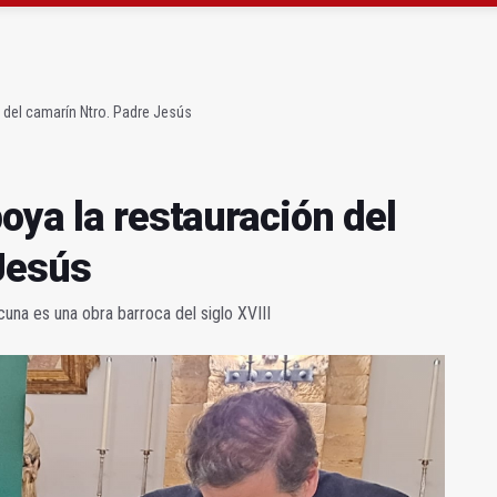
a se queda con solo dos bomberos por turno
capital, a la espera de que se restaure el terreno
 del camarín Ntro. Padre Jesús
oya la restauración del
Jesús
na es una obra barroca del siglo XVIII