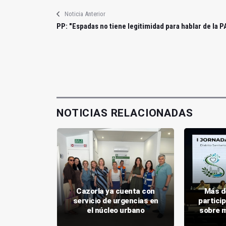
Noticia Anterior
PP: "Espadas no tiene legitimidad para hablar de la P
NOTICIAS RELACIONADAS
 alergias
Cazorla ya cuenta con
Más d
es y se
servicio de urgencias en
partici
ntensa
el núcleo urbano
sobre m