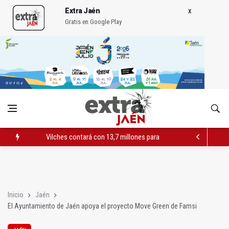
Extra Jaén
Gratis en Google Play
Vilches contará con 13,7 millones para los daños del temporal
El PSOE acusa al PP de "apuntarse el tanto" de los datos de 
El Centro Andaluz de las Letras trae a Jaén al filósofo Omar L
Inicio
Jaén
El Ayuntamiento de Jaén apoya el proyecto Move Green de Famsi