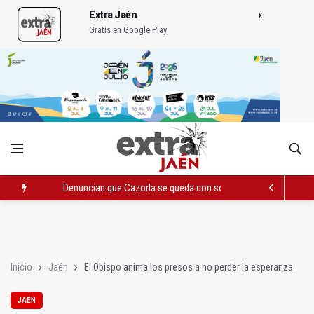
Extra Jaén
Gratis en Google Play
Denuncian que Cazorla se queda con solo dos bomberos por 
Las dos canteras de la capital, a la espera de que se restaure e
La Guardia Civil reforzará la seguridad el 12 de agosto por el e
Inicio
Jaén
El Obispo anima los presos a no perder la esperanza
JAÉN