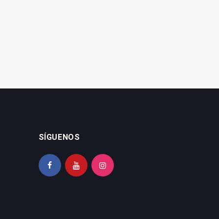
Orcera contará con una
Jaén entrega 8.200 euros
nueva cubierta
a entidades sociales
SÍGUENOS