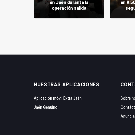
bra este
en Jaén durante la
en 9.5
o
operación salida
segu
NUESTRAS APLICACIONES
CONT
Aplicación móvil Extra Jaén
Sobre n
Jaén Genuino
Contác
Anuncia