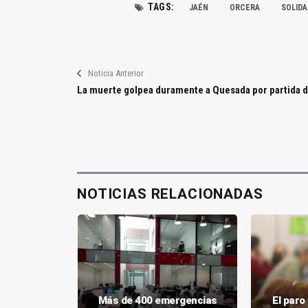
TAGS:
JAÉN
ORCERA
SOLIDA
Noticia Anterior
La muerte golpea duramente a Quesada por partida 
NOTICIAS RELACIONADAS
uedada
s. Somos
Más de 400 emergencias
El par