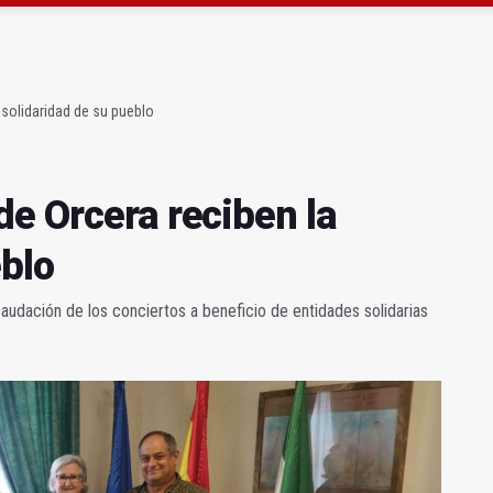
atrocinador del Real Jaén en categoría bronce
conductores del tranvía empiezan la próxima semana
 solidaridad de su pueblo
de Orcera reciben la
eblo
audación de los conciertos a beneficio de entidades solidarias