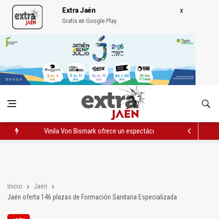
Extra Jaén
Gratis en Google Play
Vinila Von Bismark ofrece un espectáculo "rompedor" en el In
El lateral izquiero sub 23 David Márquez, nuevo fichaje del Rea
IU pide respuestas al Gobierno sobre la situación del ferrocarri
Inicio
Jaén
Jaén oferta 146 plazas de Formación Sanitaria Especializada