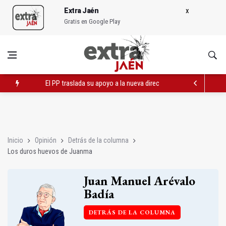
Extra Jaén
Gratis en Google Play
El PP traslada su apoyo a la nueva directiva del Mercado San 
Los duros huevos de Juanma
Baeza cumple su XXIII aniversario como ciudad Patrimonio de
Inicio
Opinión
Detrás de la columna
Los duros huevos de Juanma
Juan Manuel Arévalo
Badía
DETRÁS DE LA COLUMNA