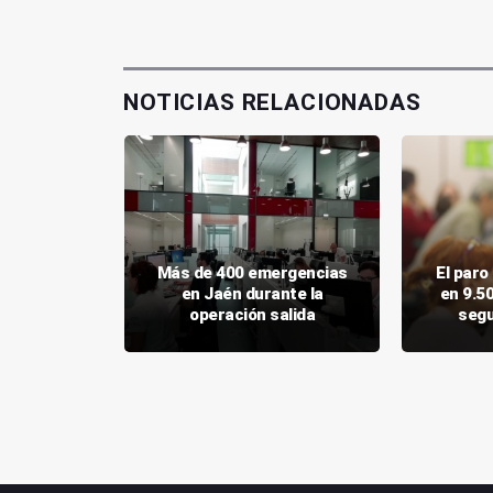
NOTICIAS RELACIONADAS
aca el
Más de 400 emergencias
El par
arial a la
en Jaén durante la
en 9.5
nnense
operación salida
segu