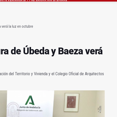
a se queda con solo dos bomberos por turno
capital, a la espera de que se restaure el terreno
 verá la luz en octubre
ura de Úbeda y Baeza verá
ción del Territorio y Vivienda y el Colegio Oficial de Arquitectos