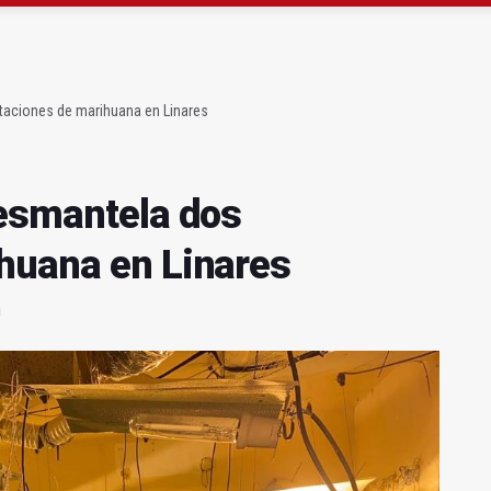
gen de la Fuensanta Coronada de Alcaudete
 "apuntarse el tanto" de los datos de empleo
ntaciones de marihuana en Linares
desmantela dos
huana en Linares
n