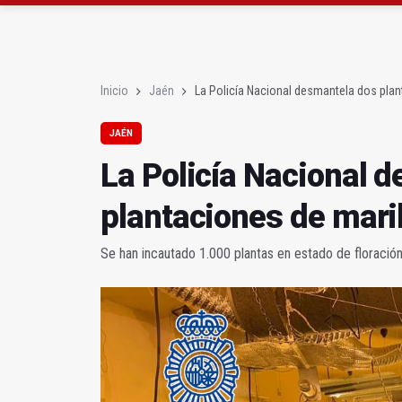
Roban joyas de la Vir
El PSOE acusa al PP de
Inicio
Jaén
La Policía Nacional desmantela dos pla
JAÉN
La Policía Nacional 
plantaciones de mari
Se han incautado 1.000 plantas en estado de floració