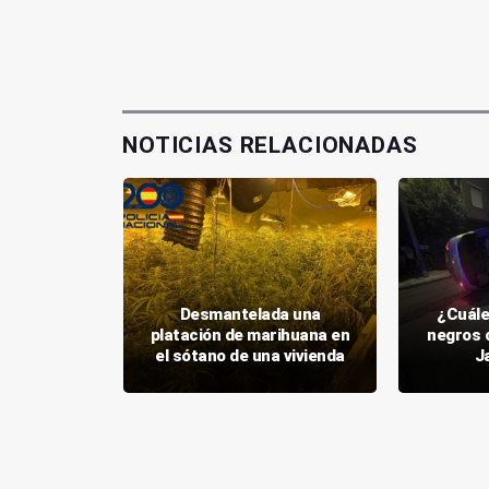
NOTICIAS RELACIONADAS
os dos
obar con
Desmantelada una
¿Cuále
cafetería
platación de marihuana en
negros 
n
el sótano de una vivienda
J