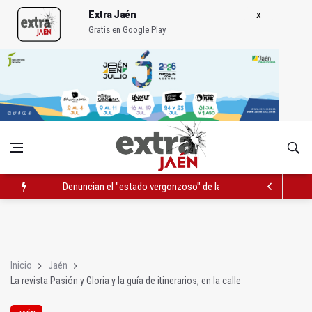
Extra Jaén
Gratis en Google Play
Denuncian el "estado vergonzoso" de la JV-3266 en Hinojares
La mutación de manial de IFEJA aportará al Ayuntamiento 7,31
El programa 'Semillas de experiencia' cierra con 646 participan
Inicio
Jaén
La revista Pasión y Gloria y la guía de itinerarios, en la calle