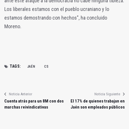
ante este ataque a la democracia no cabe ninguna tibieza.
Los liberales estamos con el pueblo ucraniano y lo
estamos demostrando con hechos", ha concluido
Moreno.
TAGS:
JAÉN
CS
Noticia Anterior
Noticia Siguiente
Cuenta atrás para un 8M con dos
El 17% de quienes trabajan en
marchas reivindicativas
Jaén son empleados públicos