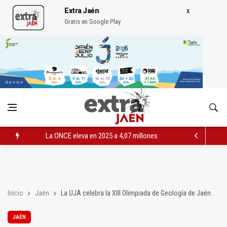
Extra Jaén
Gratis en Google Play
La ONCE eleva en 2025 a 4,07 millones su inversión social en l
Diputación, segundo patrocinador del Real Jaén en categoría 
Las prácticas de los conductores del tranvía empiezan la pr
Inicio
Jaén
La UJA celebra la XIII Olimpiada de Geología de Jaén
JAÉN