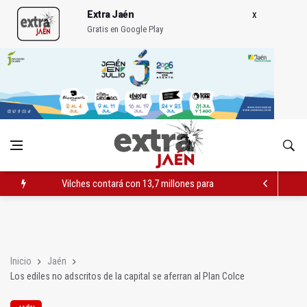
Extra Jaén
Gratis en Google Play
Vilches contará con 13,7 millones para los daños del temporal
El PSOE acusa al PP de "apuntarse el tanto" de los datos de 
El Centro Andaluz de las Letras trae a Jaén al filósofo Omar L
Inicio
Jaén
Los ediles no adscritos de la capital se aferran al Plan Colce