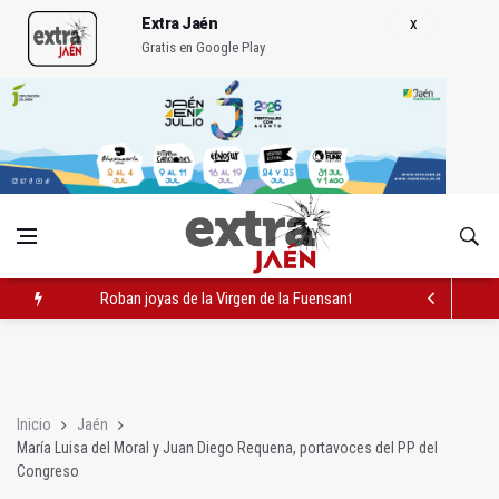
Extra Jaén
Gratis en Google Play
Roban joyas de la Virgen de la Fuensanta Coronada de Alcaud
Caja Rural reconoce a la campeona de España de Natación, Au
Extinguido el incendio junto al Hospital Neurotraumatológico
Inicio
Jaén
María Luisa del Moral y Juan Diego Requena, portavoces del PP del
Congreso