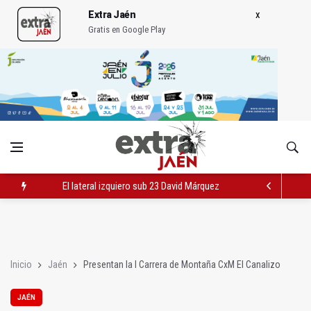
Extra Jaén
Gratis en Google Play
El lateral izquiero sub 23 David Márquez, nuevo fichaje del Rea
IU pide respuestas al Gobierno sobre la situación del ferrocarri
Vinila Von Bismark ofrece un espectáculo "rompedor" en el In
Inicio
Jaén
Presentan la I Carrera de Montaña CxM El Canalizo
JAÉN