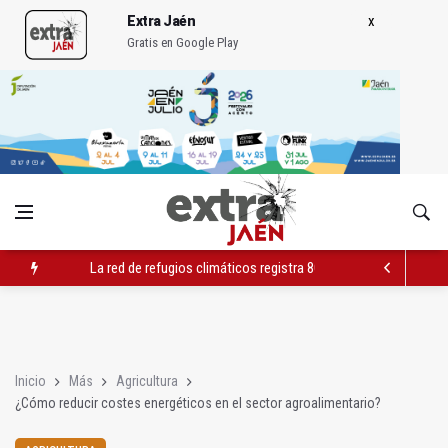
Extra Jaén
Gratis en Google Play
La red de refugios climáticos registra 803 plazas ocupadas de
Albanchez de Mágina estrena un mirador sobre el olivar de m
Ultiman la construcción del nuevo depósito de vehículos muni
Inicio
Más
Agricultura
¿Cómo reducir costes energéticos en el sector agroalimentario?