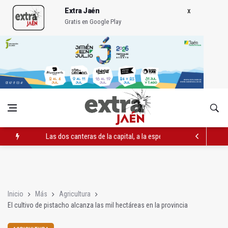
Extra Jaén
Gratis en Google Play
Las dos canteras de la capital, a la espera de que se restaure e
El PP acusa al PSOE de querer "dejar fuera" a la Junta en el Ce
Denuncian que Cazorla se queda con solo dos bomberos por 
Inicio
Más
Agricultura
El cultivo de pistacho alcanza las mil hectáreas en la provincia