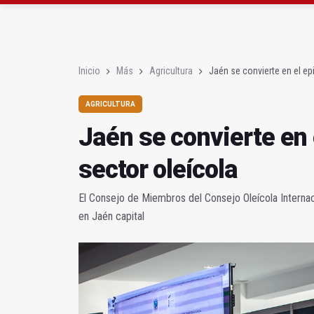
Roban joyas de la Vir
El PSOE acusa al PP de
Inicio
Más
Agricultura
Jaén se convierte en el ep
AGRICULTURA
Jaén se convierte en 
sector oleícola
El Consejo de Miembros del Consejo Oleícola Interna
en Jaén capital