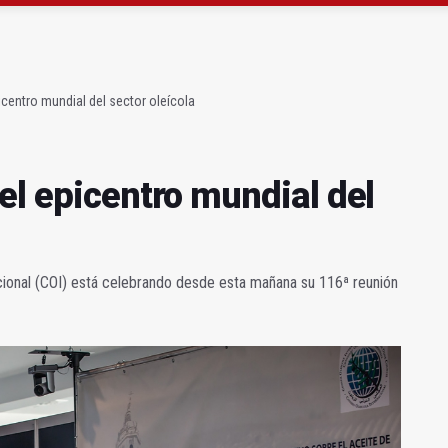
gen de la Fuensanta Coronada de Alcaudete
 "apuntarse el tanto" de los datos de empleo
icentro mundial del sector oleícola
el epicentro mundial del
cional (COI) está celebrando desde esta mañana su 116ª reunión