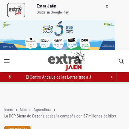
Extra Jaén
Gratis en Google Play
El Centro Andaluz de las Letras trae a Jaén al filósofo Omar L
Roban joyas de la Virgen de la Fuensanta Coronada de Alcaud
El PSOE acusa al PP de "apuntarse el tanto" de los datos de 
Inicio
Más
Agricultura
La DOP Sierra de Cazorla acaba la campaña con 67 millones de kilos