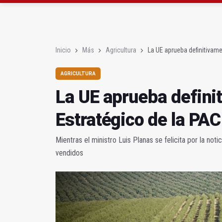
Pelea con arma blanca
El PP acusa al PSOE de
Inicio
Más
Agricultura
La UE aprueba definitivame
AGRICULTURA
La UE aprueba defini
Estratégico de la PAC
Mientras el ministro Luis Planas se felicita por la not
vendidos