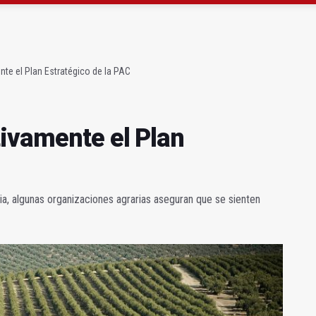
 acaba con una menor herida en Torredonjimeno
 querer "dejar fuera" a la Junta en el Cetedex
nte el Plan Estratégico de la PAC
tivamente el Plan
icia, algunas organizaciones agrarias aseguran que se sienten